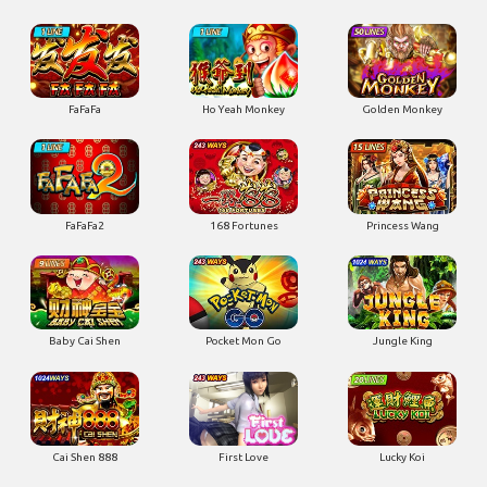
Golden Monkey
FaFaFa
Ho Yeah Monkey
FaFaFa2
168 Fortunes
Princess Wang
Baby Cai Shen
Pocket Mon Go
Jungle King
First Love
Cai Shen 888
Lucky Koi