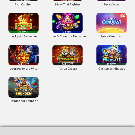
Lucky Koi Exclusive
Joker's Treasure Exclusive
Space Conquest
Journey to the Wild
Panda Opera
Christmas Miracles
Hammer of Thunder
Togel Result