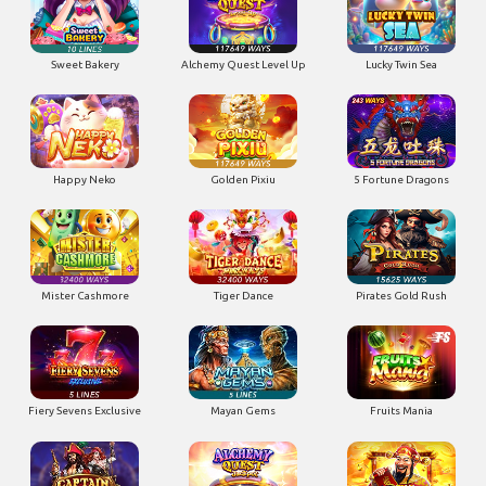
Sweet Bakery
Alchemy Quest Level Up
Lucky Twin Sea
Happy Neko
Golden Pixiu
5 Fortune Dragons
Mister Cashmore
Tiger Dance
Pirates Gold Rush
Fiery Sevens Exclusive
Mayan Gems
Fruits Mania