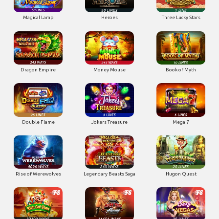
Magical Lamp
Heroes
Three Lucky Stars
Dragon Empire
Money Mouse
Book of Myth
Double Flame
Jokers Treasure
Mega 7
Rise of Werewolves
Legendary Beasts Saga
Hugon Quest
Rich Caishen
Muay Thai Fighter
Sexy Vegas