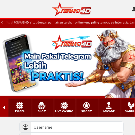
s Togel FORMASI4D, situs dengan permainan taruhan online yang paling lengkap se-Indonesia, dan 
TOGEL
SLOT
LIVE CASINO
SPORT
ARCADE
SABU