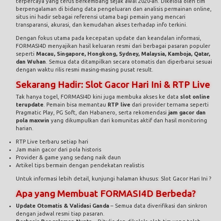
terpercaya yang terus berkembang sejak awal 2020-an. Dikelola oleh tim
berpengalaman di bidang data pengeluaran dan analisis permainan online,
situs ini hadir sebagai referensi utama bagi pemain yang mencari
transparansi, akurasi, dan kemudahan akses terhadap info terkini.
Dengan fokus utama pada kecepatan update dan keandalan informasi,
FORMASI4D menyajikan hasil keluaran resmi dari berbagai pasaran populer
seperti
Macau, Singapore, Hongkong, Sydney, Malaysia, Kamboja, Qatar,
dan Wuhan
. Semua data ditampilkan secara otomatis dan diperbarui sesuai
dengan waktu rilis resmi masing-masing pusat result.
Sekarang Hadir: Slot Gacor Hari Ini & RTP Live
Tak hanya togel, FORMASI4D kini juga membuka akses ke data
slot online
terupdate
. Pemain bisa memantau
RTP live
dari provider ternama seperti
Pragmatic Play, PG Soft, dan Habanero, serta rekomendasi
jam gacor dan
pola maxwin
yang dikumpulkan dari komunitas aktif dan hasil monitoring
harian.
RTP Live terbaru setiap hari
Jam main gacor dari pola historis
Provider & game yang sedang naik daun
Artikel tips bermain dengan pendekatan realistis
Untuk informasi lebih detail, kunjungi halaman khusus:
Slot Gacor Hari Ini ?
Apa yang Membuat FORMASI4D Berbeda?
Update Otomatis & Validasi Ganda
– Semua data diverifikasi dan sinkron
dengan jadwal resmi tiap pasaran.