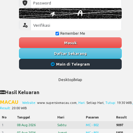
Remember Me
Masuk
Daftar Sekarang
Main di Telegram
Desktop
Wap
Hasil Keluaran
MACAU
Website:
www.supersixmacau.com
, Hari:
Setiap Hari
, Tutup:
19:30 WIB
,
Result:
20:00 WIB
No
Tanggal
Hari
Pasaran
Result
1
08 Aug 2026
Sabtu
MC - 802
9097
2
07 Aug 2026
Jumat
MC - 801
5825