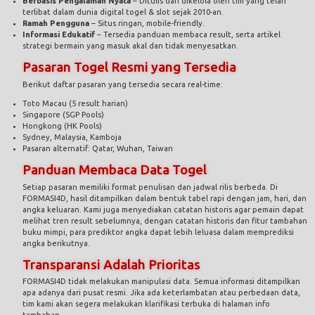
Berbasis Pengalaman Nyata
– Ditulis dan dikelola oleh tim yang telah
terlibat dalam dunia digital togel & slot sejak 2010-an.
Ramah Pengguna
– Situs ringan, mobile-friendly.
Informasi Edukatif
– Tersedia panduan membaca result, serta artikel
strategi bermain yang masuk akal dan tidak menyesatkan.
Pasaran Togel Resmi yang Tersedia
Berikut daftar pasaran yang tersedia secara real-time:
Toto Macau (5 result harian)
Singapore (SGP Pools)
Hongkong (HK Pools)
Sydney, Malaysia, Kamboja
Pasaran alternatif: Qatar, Wuhan, Taiwan
Panduan Membaca Data Togel
Setiap pasaran memiliki format penulisan dan jadwal rilis berbeda. Di
FORMASI4D, hasil ditampilkan dalam bentuk tabel rapi dengan jam, hari, dan
angka keluaran. Kami juga menyediakan catatan historis agar pemain dapat
melihat tren result sebelumnya, dengan catatan historis dan fitur tambahan
buku mimpi, para prediktor angka dapat lebih leluasa dalam memprediksi
angka berikutnya.
Transparansi Adalah Prioritas
FORMASI4D tidak melakukan manipulasi data. Semua informasi ditampilkan
apa adanya dari pusat resmi. Jika ada keterlambatan atau perbedaan data,
tim kami akan segera melakukan klarifikasi terbuka di halaman info