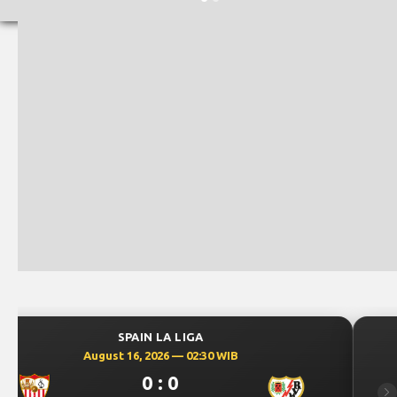
SPAIN LA LIGA
August 16, 2026 — 00:30 WIB
0 : 0
Previous
Ne