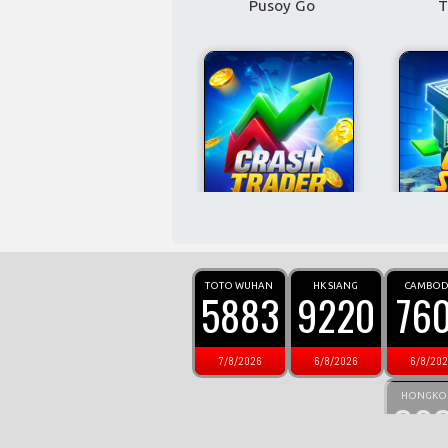
Pusoy Go
T
Crash Trader
C
TOTO WUHAN
HK SIANG
CAMBOD
5883
9220
76
7/8/2026
6/8/2026
6/8/20
HONGKO
36
Plinko of Mine
M