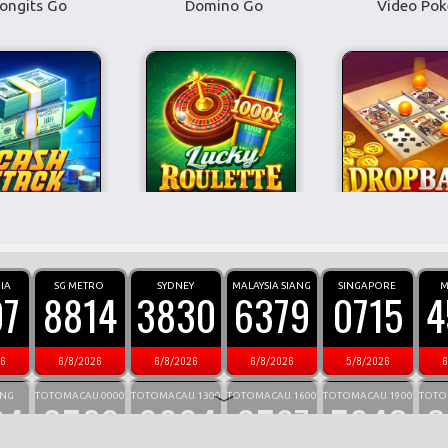
ongits Go
Domino Go
Video Pok
ash Stack
Lucky Roulette
Drop Bal
IA
SG METRO
SYDNEY
MALAYSIA SIANG
SINGAPORE
M
07
8814
3830
6379
0715
4
26
6/8/2026
6/8/2026
6/8/2026
5/8/2026
6
NG
TOTOMACAU 0000
TOTOMACAU 1300
TOTOMACAU 1600
TOTOMACAU 1900
TOTO
34
6529
9894
0597
5843
3
ines Grand
Big Small Casino
Crash Pu