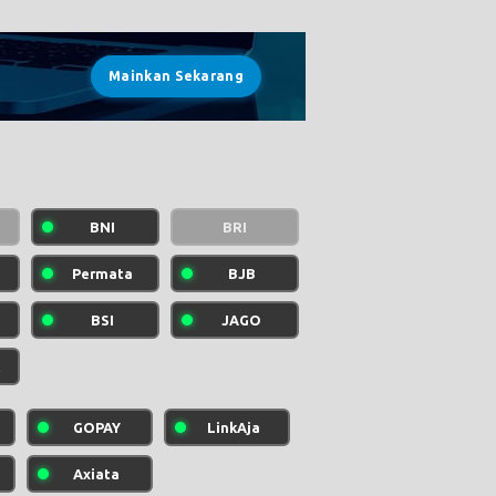
Mainkan Sekarang
HILO
BNI
BRI
Permata
BJB
BSI
JAGO
GOPAY
LinkAja
tion
Pappu
Axiata