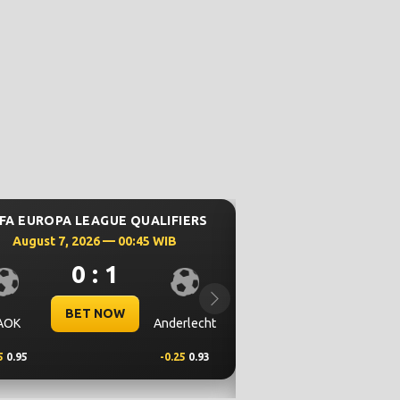
6/8/2026
al
Super E-Sabong
FOOTBALL F24 INTERNATIONAL
FRIENDLY
August 7, 2026 — 02:15 WIB
1 : 1
Next
BET NOW
Spain
e-France
25
-0.76
0.25
0.52
us
Mines Gold