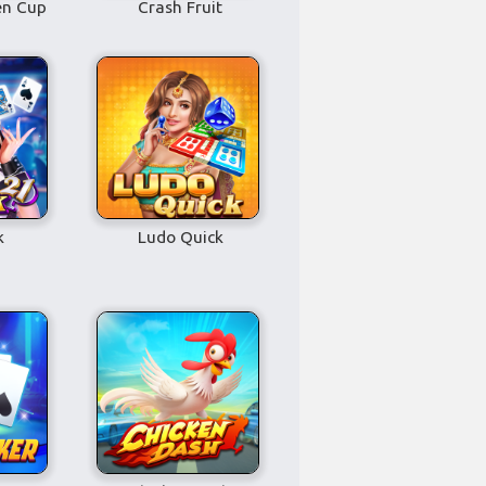
en Cup
Crash Fruit
k
Ludo Quick