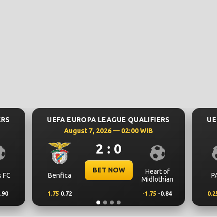
Royale
26
7/8/2026
6/8/2026
6/8/2026
6/8/2026
h Touchdown
Penalty Kick
Crash Go
ERS
E-FOOTBALL F24 ELITE CLUB FRIENDLY
E-
August 7, 2026 — 02:15 WIB
0 : 0
BET NOW
ngur
e-Atletico
e-Napoli
avik
Madrid
e-
-0.90
0.25
0.60
-0.25
-0.84
-0.
 Super Chance
Keno Bonus Number
Crash Bon