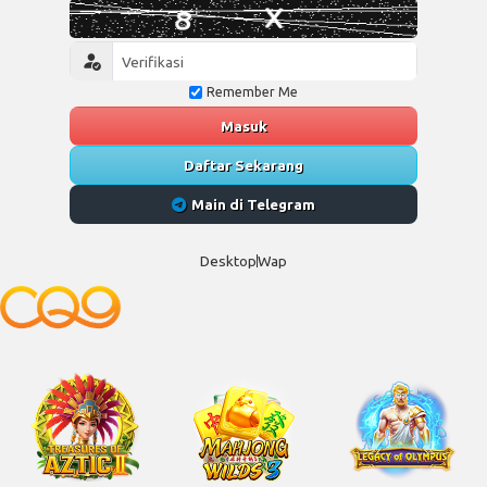
Remember Me
Masuk
Daftar Sekarang
Main di Telegram
Desktop
Wap