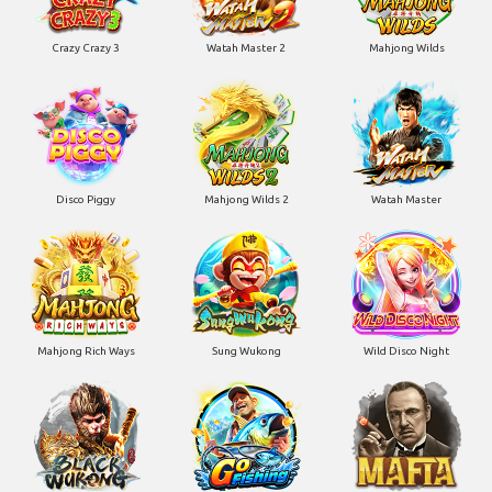
Crazy Crazy 3
Watah Master 2
Mahjong Wilds
Disco Piggy
Mahjong Wilds 2
Watah Master
Mahjong Rich Ways
Sung Wukong
Wild Disco Night