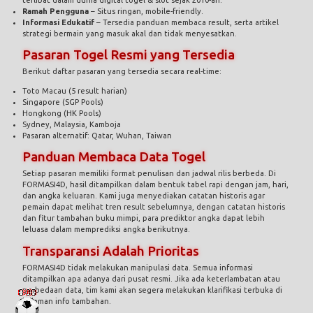
Ramah Pengguna
– Situs ringan, mobile-friendly.
Informasi Edukatif
– Tersedia panduan membaca result, serta artikel
strategi bermain yang masuk akal dan tidak menyesatkan.
Pasaran Togel Resmi yang Tersedia
Berikut daftar pasaran yang tersedia secara real-time:
Toto Macau (5 result harian)
Singapore (SGP Pools)
Hongkong (HK Pools)
Sydney, Malaysia, Kamboja
Pasaran alternatif: Qatar, Wuhan, Taiwan
Panduan Membaca Data Togel
Setiap pasaran memiliki format penulisan dan jadwal rilis berbeda. Di
FORMASI4D, hasil ditampilkan dalam bentuk tabel rapi dengan jam, hari,
dan angka keluaran. Kami juga menyediakan catatan historis agar
pemain dapat melihat tren result sebelumnya, dengan catatan historis
dan fitur tambahan buku mimpi, para prediktor angka dapat lebih
leluasa dalam memprediksi angka berikutnya.
Transparansi Adalah Prioritas
FORMASI4D tidak melakukan manipulasi data. Semua informasi
ditampilkan apa adanya dari pusat resmi. Jika ada keterlambatan atau
perbedaan data, tim kami akan segera melakukan klarifikasi terbuka di
halaman info tambahan.