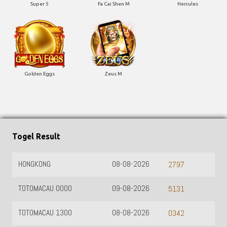
Super 5
Fa Cai Shen M
Hercules
Golden Eggs
Zeus M
Togel Result
HONGKONG
08-08-2026
2797
TOTOMACAU 0000
09-08-2026
5131
TOTOMACAU 1300
08-08-2026
0342