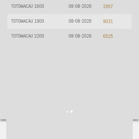
TOTOMACAU 1600
08-08-2026
2957
TOTOMACAU 1900
08-08-2026
9031
TOTOMACAU 2200
08-08-2026
6525