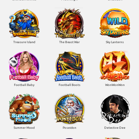
Treasure Island
The Beast War
Sky Lanterns
Football Baby
Football Boots
WonWonWon
Summer Mood
Poseidon
Detective Dee