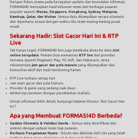
Dengan fokus utama pada kecepatan update dan keandalan informasi,
FORMASI4D menyajikan hasil keluaran resmi dari berbagai pasaran
populer seperti
Macau, Singapore, Hongkong, Sydney, Malaysia,
Kamboja, Qatar, dan Wuhan
. Semua data ditampilkan secara otomatis
dan diperbarui sesuai dengan waktu rilis resmi masing-masing pusat
result.
Sekarang Hadir: Slot Gacor Hari Ini & RTP
Live
Tak hanya togel, FORMASI4D kini juga membuka akses ke data
slot
online terupdate
. Pemain bisa memantau
RTP live
dari provider
ternama seperti Pragmatic Play, PG Soft, dan Habanero, serta
rekomendasi
jam gacor dan pola maxwin
yang dikumpulkan dari
komunitas aktif dan hasil monitoring harian.
RTP Live terbaru setiap hari
Jam main gacor dari pola historis
Provider & game yang sedang naik daun
Artikel tips bermain dengan pendekatan realistis
Untuk informasi lebih detail, kunjungi halaman khusus:
Slot Gacor Hari
Ini ?
Apa yang Membuat FORMASI4D Berbeda?
Update Otomatis & Validasi Ganda
– Semua data diverifikasi dan
sinkron dengan jadwal resmi tiap pasaran.
Berbasis Pengalaman Nyata
– Ditulis dan dikelola oleh tim yang telah
terlibat dalam dunia digital togel & slot sejak 2010-an.