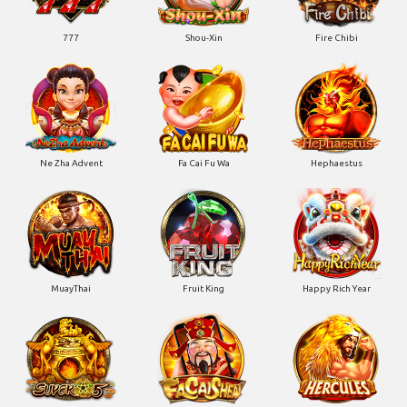
777
Shou-Xin
Fire Chibi
Ne Zha Advent
Fa Cai Fu Wa
Hephaestus
MuayThai
Fruit King
Happy Rich Year