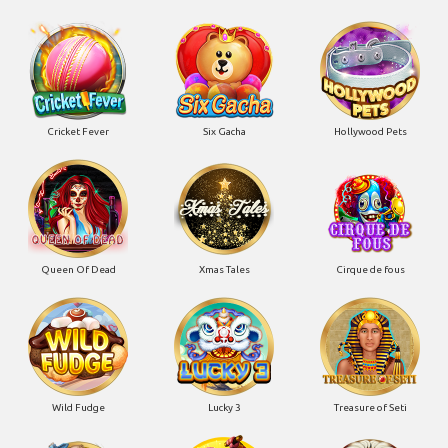
Cricket Fever
Six Gacha
Hollywood Pets
Queen Of Dead
Xmas Tales
Cirque de fous
Wild Fudge
Lucky 3
Treasure of Seti