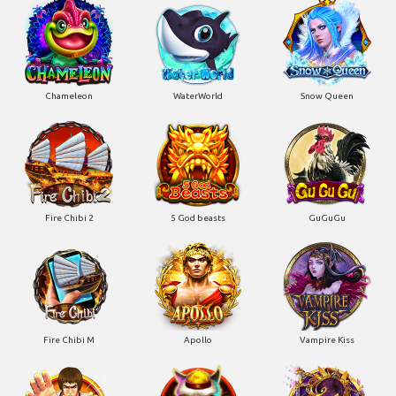
Chameleon
WaterWorld
Snow Queen
Fire Chibi 2
5 God beasts
GuGuGu
Fire Chibi M
Apollo
Vampire Kiss