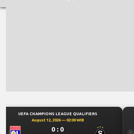
FIERS
UEFA CHAMPIONS LEAGUE QUALIFI
August 12, 2026 — 01:30 WIB
0 : 0
Previous
Ne