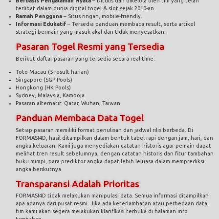
Berbasis Pengalaman Nyata
– Ditulis dan dikelola oleh tim yang telah
terlibat dalam dunia digital togel & slot sejak 2010-an.
Ramah Pengguna
– Situs ringan, mobile-friendly.
Informasi Edukatif
– Tersedia panduan membaca result, serta artikel
strategi bermain yang masuk akal dan tidak menyesatkan.
Pasaran Togel Resmi yang Tersedia
Berikut daftar pasaran yang tersedia secara real-time:
Toto Macau (5 result harian)
Singapore (SGP Pools)
Hongkong (HK Pools)
Sydney, Malaysia, Kamboja
Pasaran alternatif: Qatar, Wuhan, Taiwan
Panduan Membaca Data Togel
Setiap pasaran memiliki format penulisan dan jadwal rilis berbeda. Di
FORMASI4D, hasil ditampilkan dalam bentuk tabel rapi dengan jam, hari, dan
angka keluaran. Kami juga menyediakan catatan historis agar pemain dapat
melihat tren result sebelumnya, dengan catatan historis dan fitur tambahan
buku mimpi, para prediktor angka dapat lebih leluasa dalam memprediksi
angka berikutnya.
Transparansi Adalah Prioritas
FORMASI4D tidak melakukan manipulasi data. Semua informasi ditampilkan
apa adanya dari pusat resmi. Jika ada keterlambatan atau perbedaan data,
tim kami akan segera melakukan klarifikasi terbuka di halaman info