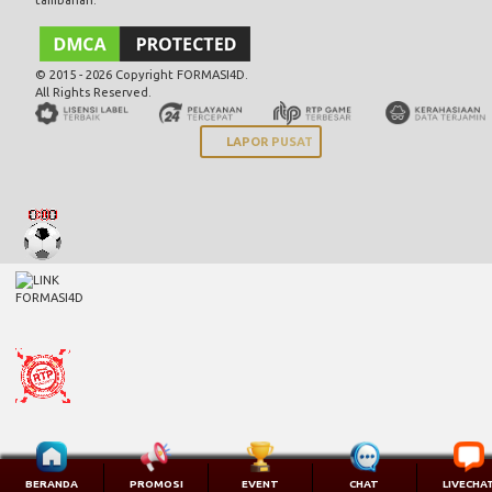
tambahan.
© 2015 - 2026 Copyright FORMASI4D.
All Rights Reserved.
LAPOR PUSAT
BERANDA
PROMOSI
EVENT
CHAT
LIVECHA