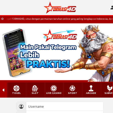
us Togel FORMASI4D, situs dengan permainan taruhan online yang paling lengkap se-Indonesia, dan
TOGEL
SLOT
LIVE CASINO
SPORT
ARCADE
SABU