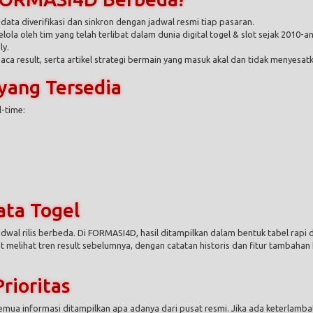
ata diverifikasi dan sinkron dengan jadwal resmi tiap pasaran.
elola oleh tim yang telah terlibat dalam dunia digital togel & slot sejak 2010-an
ly.
 result, serta artikel strategi bermain yang masuk akal dan tidak menyesat
yang Tersedia
l-time:
ta Togel
dwal rilis berbeda. Di FORMASI4D, hasil ditampilkan dalam bentuk tabel rapi d
 melihat tren result sebelumnya, dengan catatan historis dan fitur tambahan
rioritas
mua informasi ditampilkan apa adanya dari pusat resmi. Jika ada keterlamba