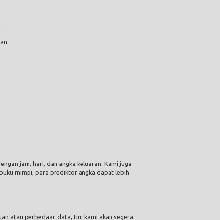
.
kan.
engan jam, hari, dan angka keluaran. Kami juga
 buku mimpi, para prediktor angka dapat lebih
tan atau perbedaan data, tim kami akan segera