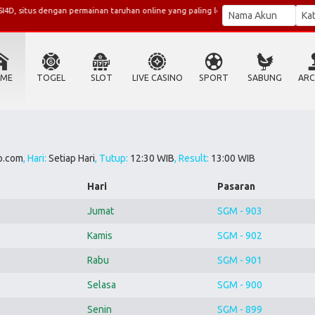
tus dengan permainan taruhan online yang paling lengkap se-Indonesia, dan juga
ME
TOGEL
SLOT
LIVE CASINO
SPORT
SABUNG
ARC
o.com
, Hari:
Setiap Hari
, Tutup:
12:30 WIB
, Result:
13:00 WIB
Hari
Pasaran
Jumat
SGM - 903
Kamis
SGM - 902
Rabu
SGM - 901
Selasa
SGM - 900
Senin
SGM - 899