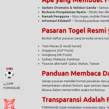
Update Otomatis & Validasi Ganda
– Semua d
Berbasis Pengalaman Nyata
– Ditulis dan dik
Ramah Pengguna
– Situs ringan, mobile-friend
Informasi Edukatif
– Tersedia panduan membaca
Pasaran Togel Resmi 
Berikut daftar pasaran yang tersedia secara rea
Toto Macau (5 result harian)
Singapore (SGP Pools)
Hongkong (HK Pools)
Sydney, Malaysia, Kamboja
Pasaran alternatif: Qatar, Wuhan, Taiwan
Panduan Membaca Da
Setiap pasaran memiliki format penulisan dan ja
menyediakan catatan historis agar pemain dapat
leluasa dalam memprediksi angka berikutnya.
Transparansi Adalah P
FORMASI4D tidak melakukan manipulasi data. Se