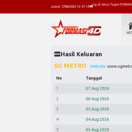
Selamat Datang di Situs Togel FORMASI4D, si
Jumat 7/08/2026 12:57:14
HO
Hasil Keluaran
SG METRO
Website:
www.sgmetr
No
Tanggal
1
07 Aug 2026
2
06 Aug 2026
3
05 Aug 2026
4
04 Aug 2026
5
03 Aug 2026