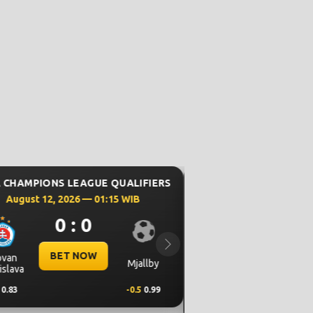
6/8/2026
FOOTBALL F24 INTERNATIONAL
FRIENDLY
August 7, 2026 — 19:45 WIB
0 : 0
Next
BET NOW
ermany
e-Belgium
0
-0.73
0.00
0.49