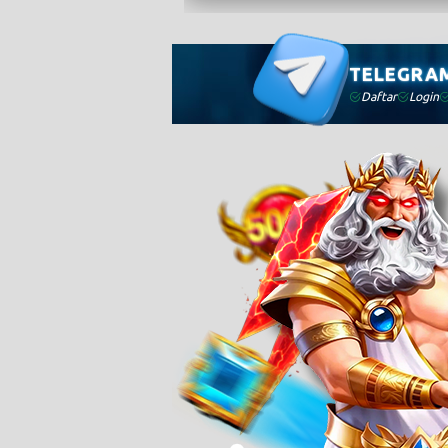
TELEGRA
Daftar
Login