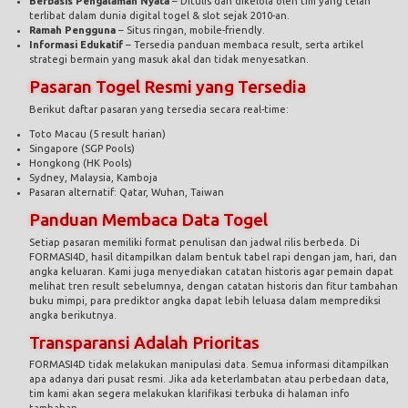
Berbasis Pengalaman Nyata
– Ditulis dan dikelola oleh tim yang telah
terlibat dalam dunia digital togel & slot sejak 2010-an.
Ramah Pengguna
– Situs ringan, mobile-friendly.
Informasi Edukatif
– Tersedia panduan membaca result, serta artikel
strategi bermain yang masuk akal dan tidak menyesatkan.
Pasaran Togel Resmi yang Tersedia
Berikut daftar pasaran yang tersedia secara real-time:
Toto Macau (5 result harian)
Singapore (SGP Pools)
Hongkong (HK Pools)
Sydney, Malaysia, Kamboja
Pasaran alternatif: Qatar, Wuhan, Taiwan
Panduan Membaca Data Togel
Setiap pasaran memiliki format penulisan dan jadwal rilis berbeda. Di
FORMASI4D, hasil ditampilkan dalam bentuk tabel rapi dengan jam, hari, dan
angka keluaran. Kami juga menyediakan catatan historis agar pemain dapat
melihat tren result sebelumnya, dengan catatan historis dan fitur tambahan
buku mimpi, para prediktor angka dapat lebih leluasa dalam memprediksi
angka berikutnya.
Transparansi Adalah Prioritas
FORMASI4D tidak melakukan manipulasi data. Semua informasi ditampilkan
apa adanya dari pusat resmi. Jika ada keterlambatan atau perbedaan data,
tim kami akan segera melakukan klarifikasi terbuka di halaman info