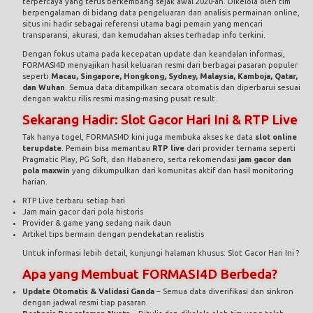
terpercaya yang terus berkembang sejak awal 2020-an. Dikelola oleh tim
berpengalaman di bidang data pengeluaran dan analisis permainan online,
situs ini hadir sebagai referensi utama bagi pemain yang mencari
transparansi, akurasi, dan kemudahan akses terhadap info terkini.
Dengan fokus utama pada kecepatan update dan keandalan informasi,
FORMASI4D menyajikan hasil keluaran resmi dari berbagai pasaran populer
seperti
Macau, Singapore, Hongkong, Sydney, Malaysia, Kamboja, Qatar,
dan Wuhan
. Semua data ditampilkan secara otomatis dan diperbarui sesuai
dengan waktu rilis resmi masing-masing pusat result.
Sekarang Hadir: Slot Gacor Hari Ini & RTP Live
Tak hanya togel, FORMASI4D kini juga membuka akses ke data
slot online
terupdate
. Pemain bisa memantau
RTP live
dari provider ternama seperti
Pragmatic Play, PG Soft, dan Habanero, serta rekomendasi
jam gacor dan
pola maxwin
yang dikumpulkan dari komunitas aktif dan hasil monitoring
harian.
RTP Live terbaru setiap hari
Jam main gacor dari pola historis
Provider & game yang sedang naik daun
Artikel tips bermain dengan pendekatan realistis
Untuk informasi lebih detail, kunjungi halaman khusus:
Slot Gacor Hari Ini ?
Apa yang Membuat FORMASI4D Berbeda?
Update Otomatis & Validasi Ganda
– Semua data diverifikasi dan sinkron
dengan jadwal resmi tiap pasaran.