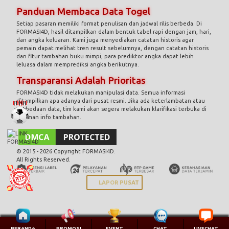
Panduan Membaca Data Togel
Setiap pasaran memiliki format penulisan dan jadwal rilis berbeda. Di
FORMASI4D, hasil ditampilkan dalam bentuk tabel rapi dengan jam, hari,
dan angka keluaran. Kami juga menyediakan catatan historis agar
pemain dapat melihat tren result sebelumnya, dengan catatan historis
dan fitur tambahan buku mimpi, para prediktor angka dapat lebih
leluasa dalam memprediksi angka berikutnya.
Transparansi Adalah Prioritas
FORMASI4D tidak melakukan manipulasi data. Semua informasi
ditampilkan apa adanya dari pusat resmi. Jika ada keterlambatan atau
perbedaan data, tim kami akan segera melakukan klarifikasi terbuka di
halaman info tambahan.
© 2015 - 2026 Copyright FORMASI4D.
All Rights Reserved.
LAPOR PUSAT
BERANDA
PROMOSI
EVENT
CHAT
LIVECHAT