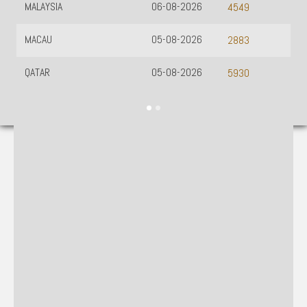
MALAYSIA
06-08-2026
4549
MACAU
05-08-2026
2883
QATAR
05-08-2026
5930