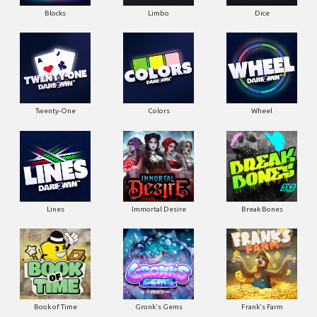
Blocks
Limbo
Dice
Twenty-One
Colors
Wheel
Lines
Immortal Desire
Break Bones
Book of Time
Gronk's Gems
Frank's Farm