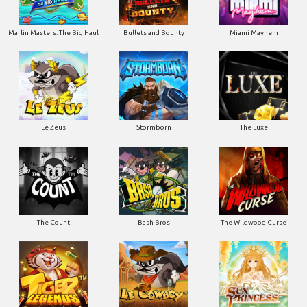
Marlin Masters: The Big Haul
Bullets and Bounty
Miami Mayhem
Le Zeus
Stormborn
The Luxe
The Count
Bash Bros
The Wildwood Curse