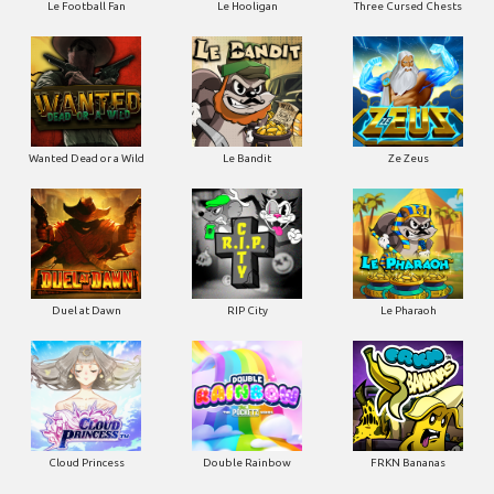
Le Football Fan
Le Hooligan
Three Cursed Chests
Wanted Dead or a Wild
Le Bandit
Ze Zeus
Duel at Dawn
RIP City
Le Pharaoh
Cloud Princess
Double Rainbow
FRKN Bananas