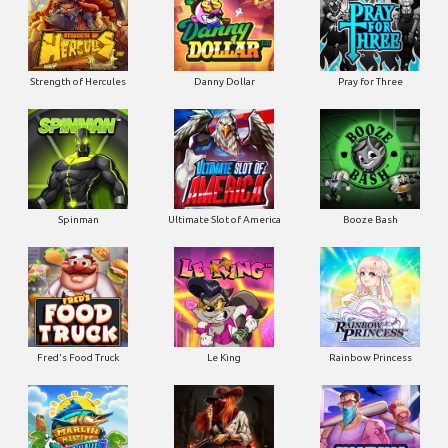
Strength of Hercules
Danny Dollar
Pray for Three
Ultimate Slot of America
Booze Bash
Spinman
Le King
Fred's Food Truck
Rainbow Princess