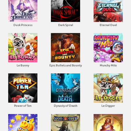
Dusk Princess
Dark Spiral
Eternal Duel
Le Bunny
Epic Bullets and Bounty
Munchy Milo
Power of Ten
Dynasty of Death
Le Digger