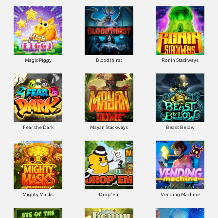
Magic Piggy
Bloodthirst
Ronin Stackways
Fear the Dark
Mayan Stackways
Beast Below
Mighty Masks
Drop'em
Vending Machine