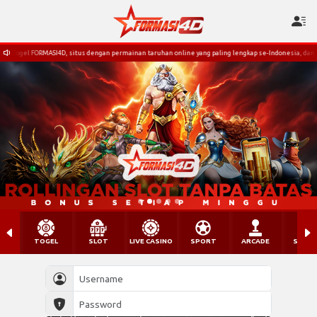
 dengan permainan taruhan online yang paling lengkap se-Indonesia, dan juga terdapat berbagai m
TOGEL
SLOT
LIVE CASINO
SPORT
ARCADE
SABU