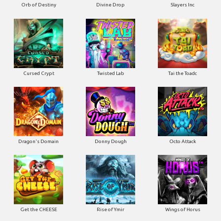
Orb of Destiny
Divine Drop
Slayers Inc
Cursed Crypt
Twisted Lab
Tai the Toadc
Dragon's Domain
Donny Dough
Octo Attack
Get the CHEESE
Rise of Ymir
Wings of Horus