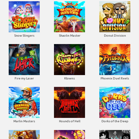
Snow Slingers
Shaolin Master
Donut Division
Fire my Laser
Klowns
Phoenix Duel Reels
Marlin Masters
Hounds of Hell
Dorks of the Deep