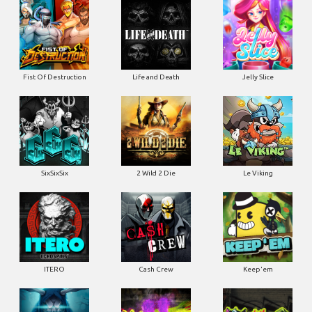
Fist Of Destruction
Life and Death
Jelly Slice
SixSixSix
2 Wild 2 Die
Le Viking
ITERO
Cash Crew
Keep'em