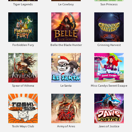
Tiger Legends
Le Cowboy
Sun Princess
Forbidden Fury
Belle the Blade Hunter
Grinning Harvest
Spear of Athena
Le Santa
Miss Candys Sweet Escape
Toshi Ways Club
Army of Ares
Jaws of Justice