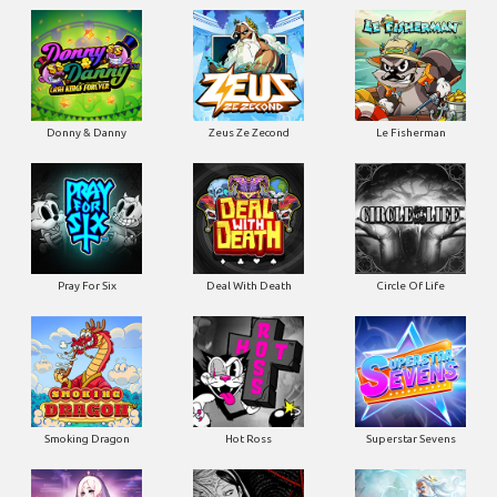
Donny & Danny
Zeus Ze Zecond
Le Fisherman
Pray For Six
Deal With Death
Circle Of Life
Smoking Dragon
Hot Ross
Superstar Sevens