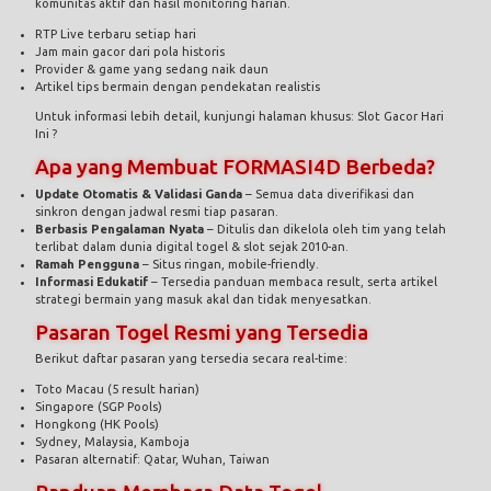
komunitas aktif dan hasil monitoring harian.
RTP Live terbaru setiap hari
Jam main gacor dari pola historis
Provider & game yang sedang naik daun
Artikel tips bermain dengan pendekatan realistis
Untuk informasi lebih detail, kunjungi halaman khusus:
Slot Gacor Hari
Ini ?
Apa yang Membuat FORMASI4D Berbeda?
Update Otomatis & Validasi Ganda
– Semua data diverifikasi dan
sinkron dengan jadwal resmi tiap pasaran.
Berbasis Pengalaman Nyata
– Ditulis dan dikelola oleh tim yang telah
terlibat dalam dunia digital togel & slot sejak 2010-an.
Ramah Pengguna
– Situs ringan, mobile-friendly.
Informasi Edukatif
– Tersedia panduan membaca result, serta artikel
strategi bermain yang masuk akal dan tidak menyesatkan.
Pasaran Togel Resmi yang Tersedia
Berikut daftar pasaran yang tersedia secara real-time:
Toto Macau (5 result harian)
Singapore (SGP Pools)
Hongkong (HK Pools)
Sydney, Malaysia, Kamboja
Pasaran alternatif: Qatar, Wuhan, Taiwan