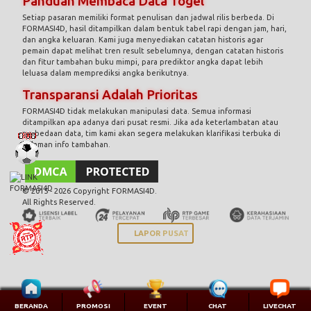
Panduan Membaca Data Togel
Setiap pasaran memiliki format penulisan dan jadwal rilis berbeda. Di
FORMASI4D, hasil ditampilkan dalam bentuk tabel rapi dengan jam, hari,
dan angka keluaran. Kami juga menyediakan catatan historis agar
pemain dapat melihat tren result sebelumnya, dengan catatan historis
dan fitur tambahan buku mimpi, para prediktor angka dapat lebih
leluasa dalam memprediksi angka berikutnya.
Transparansi Adalah Prioritas
FORMASI4D tidak melakukan manipulasi data. Semua informasi
ditampilkan apa adanya dari pusat resmi. Jika ada keterlambatan atau
perbedaan data, tim kami akan segera melakukan klarifikasi terbuka di
halaman info tambahan.
© 2015 - 2026 Copyright FORMASI4D.
All Rights Reserved.
LAPOR PUSAT
BERANDA
PROMOSI
EVENT
CHAT
LIVECHAT