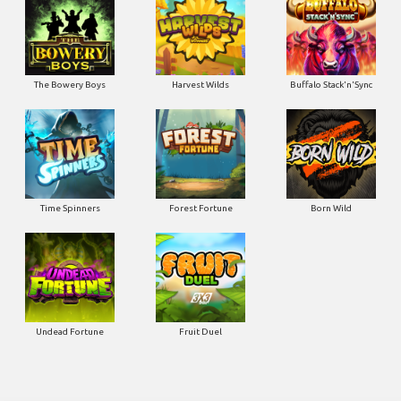
The Bowery Boys
Harvest Wilds
Buffalo Stack'n'Sync
Time Spinners
Forest Fortune
Born Wild
Undead Fortune
Fruit Duel