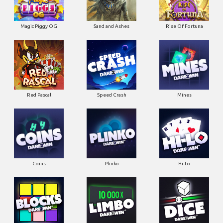
Magic Piggy OG
Sand and Ashes
Rise Of Fortuna
Red Pascal
Speed Crash
Mines
Coins
Plinko
Hi-Lo