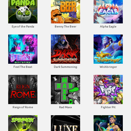
Eye of the Panda
Benny The Beer
Alpha Eagle
Feel The Beat
Dark Summoning
Wishbringer
Reign of Rome
Rad Maxx
Fighter Pit