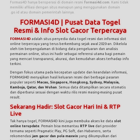
Formasi4D hanya beroperasi di domain resmi
formasi4d.com
. Kami tidak
memiliki afiliasi dengan situs manapun yang menggunakan domain
.go.id atau domain pemerintah lainnya.
FORMASI4D | Pusat Data Togel
Resmi & Info Slot Gacor Terpercaya
FORMASI4D
adalah situs penyedia data togel resmi dan informasi slot
online terpercaya yang terus berkembang sejak awal 2020-an. Dikelola
oleh tim berpengalaman di bidang data pengeluaran dan analisis
permainan online, situs ini hadir sebagai referensi utama bagi pemain
yang mencari transparansi, akurasi, dan kemudahan akses terhadap info
terkini.
Dengan fokus utama pada kecepatan update dan keandalan informasi,
FORMASI4D menyajikan hasil keluaran resmi dari berbagai pasaran
populer seperti
Macau, Singapore, Hongkong, Sydney, Malaysia,
Kamboja, Qatar, dan Wuhan
. Semua data ditampilkan secara otomatis
dan diperbarui sesuai dengan waktu rilis resmi masing-masing pusat
result.
Sekarang Hadir: Slot Gacor Hari Ini & RTP
Live
Tak hanya togel, FORMASI4D kini juga membuka akses ke data
slot
online terupdate
. Pemain bisa memantau
RTP live
dari provider
ternama seperti Pragmatic Play, PG Soft, dan Habanero, serta
rekomendasi
jam gacor dan pola maxwin
yang dikumpulkan dari