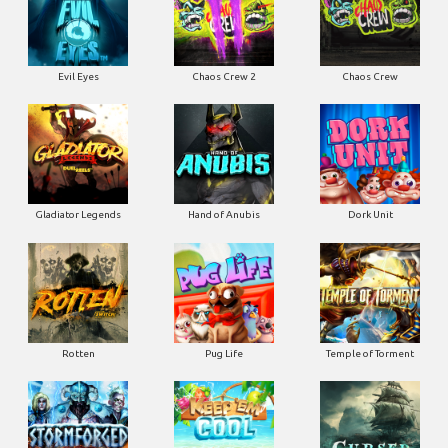
Evil Eyes
Chaos Crew 2
Chaos Crew
Gladiator Legends
Hand of Anubis
Dork Unit
Rotten
Pug Life
Temple of Torment