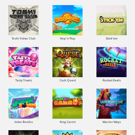
Toshi Video Club
Hop'n'Pop
Stick'em
Tasty Treats
Cash Quest
Rocket Reels
Joker Bombs
King Carrot
Warrior Ways