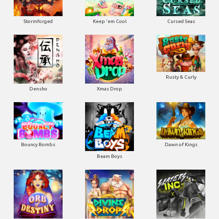
Stormforged
Keep 'em Cool
Cursed Seas
Rusty & Curly
Densho
Xmas Drop
Bouncy Bombs
Dawn of Kings
Beam Boys