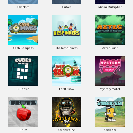
OmNom
Cubes
Miami Multiplier
Cash Compass
The Respinners
Aztec Twist
Cubes 2
Let It Snow
Mystery Motel
Frutz
Outlaws Inc.
Stack'em