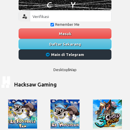
Remember Me
Masuk
Daftar Sekarang
Main di Telegram
Desktop
Wap
Hacksaw Gaming