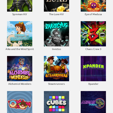
Spinman H.V
The Luxe H.V
Eye of Medusa
Aiko and the Wind Spirit
Invictus
Chaos Crew 3
Alchemist Wonders
Steamrunners
Xpander