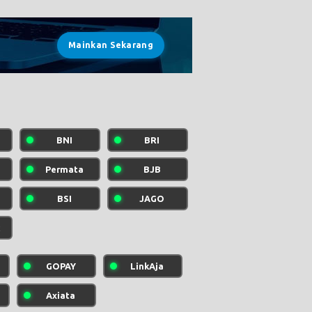
Mainkan Sekarang
Heist
Goood Heavens
BNI
BRI
Permata
BJB
BSI
JAGO
ambda
Temple of Paw
GOPAY
LinkAja
Axiata