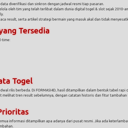
elola oleh tim yang telah terlibat dalam dunia digital togel & slot sejak 2010-an
ly.
 result, serta artikel strategi bermain yang masuk akal dan tidak menyesat
yang Tersedia
l-time:
ash Reveal
Lil Demon: Blazing
Epic Fish: M
Lava
Madnes
ta Togel
dwal rilis berbeda. Di FORMASI4D, hasil ditampilkan dalam bentuk tabel rapi d
 melihat tren result sebelumnya, dengan catatan historis dan fitur tambahan
rioritas
d Trio: Santa
King of Olympus
Lil Greed
mua informasi ditampilkan apa adanya dari pusat resmi. Jika ada keterlamba
Surprise
tambahan.