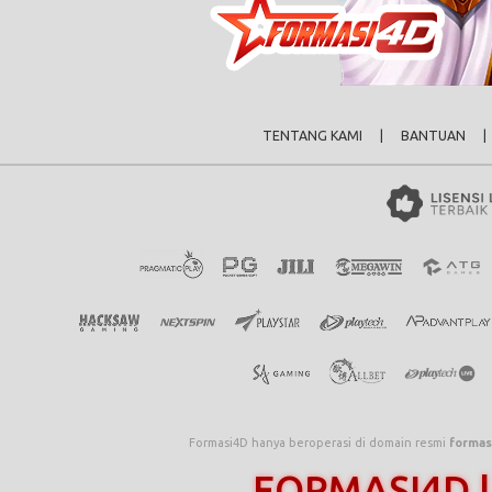
TENTANG KAMI
|
BANTUAN
|
Lights of Luck
Epic
Piggy Mania
Meg
L
Formasi4D hanya beroperasi di domain resmi
formas
FORMASI4D | 