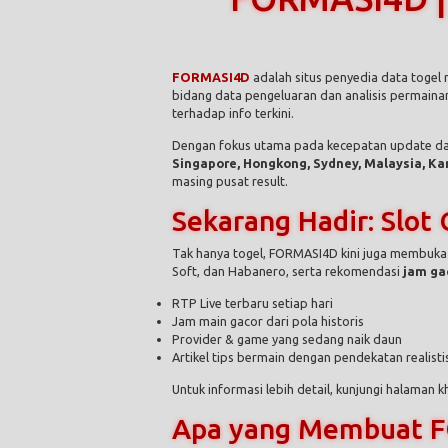
FORMASI4D
adalah situs penyedia data togel 
bidang data pengeluaran dan analisis permainan
terhadap info terkini.
Dengan fokus utama pada kecepatan update dan
Singapore, Hongkong, Sydney, Malaysia, K
Macabra Linx
Th
masing pusat result.
Sekarang Hadir: Slot 
Tak hanya togel, FORMASI4D kini juga membuka
Soft, dan Habanero, serta rekomendasi
jam ga
RTP Live terbaru setiap hari
Jam main gacor dari pola historis
Provider & game yang sedang naik daun
Artikel tips bermain dengan pendekatan realisti
Untuk informasi lebih detail, kunjungi halaman 
Primal Spirits
Cash
Apa yang Membuat 
Update Otomatis & Validasi Ganda
– Semua d