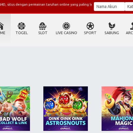
s dengan permainan taruhan online yang paling lengkap se-Indonesia, dan juga te
ME
TOGEL
SLOT
LIVE CASINO
SPORT
SABUNG
ARC