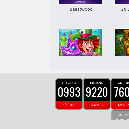
Beastwood
20 
Adventures Beyond
Azt
Wonderland Magical
TOTO WUHAN
HK SIANG
CAMBOD
0993
9220
76
Maze
6/8/2026
6/8/2026
6/8/20
HONGKO
42