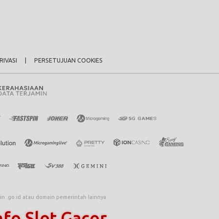
RIVASI
|
PERSETUJUAN COOKIES
 Cash
Ocean Frenzy
ink
ouble
Leprechaun's Luck:
Cash Collect:
in .go.id atau domain pemerintah lainnya.
Megaways
fo Slot Gacor