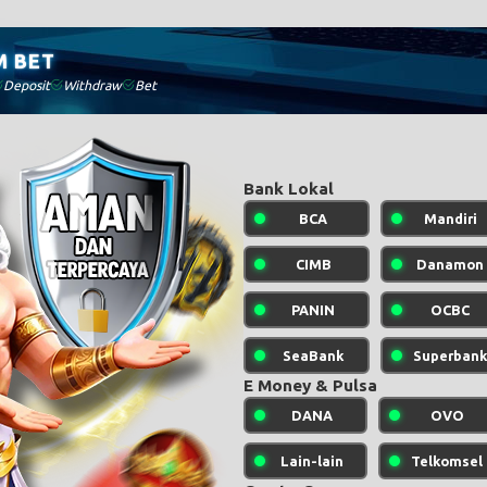
M BET
Deposit
Withdraw
Bet
 Roll: Lust for
Sahara Riches Cash
High Street 
Gold!
Collect
Bank Lokal
BCA
Mandiri
CIMB
Danamon
PANIN
OCBC
SeaBank
Superbank
Fish Adventure
Circuit Shock
Shields of L
E Money & Pulsa
DANA
OVO
Lain-lain
Telkomsel
Crypto Currency