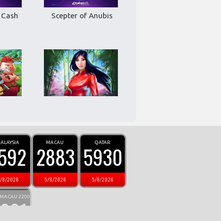
: Cash
Scepter of Anubis
Pigs of
Sakura Fortune Epic
Bloom
ALAYSIA
MACAU
QATAR
592
2883
5930
/8/2026
5/8/2026
5/8/2026
MACAU 2200
991