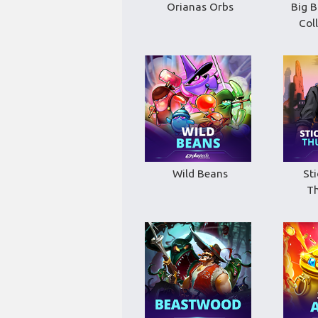
Orianas Orbs
Big B
Col
Wild Beans
St
Th